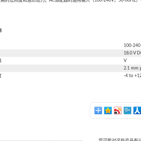
期的低照度和通达动力。AC适配器的通用输入（100-240V，50-60H
器
100-240
18.0 V D
级
V
2.1 mm
度
-4 to +1
您可能对这些产品有