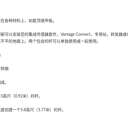
装在各种材料上，如屋顶或甲板。
架可以安装您的集成传感器套件，Vantage Connect，专用站，转
或不平的地面上。两个包含的杆可以单独使用或一起使用。
格
镀锌钢
制成。
3英尺（0.92米）的杆。
度创建一个5.8英尺（1.77米）的杆。