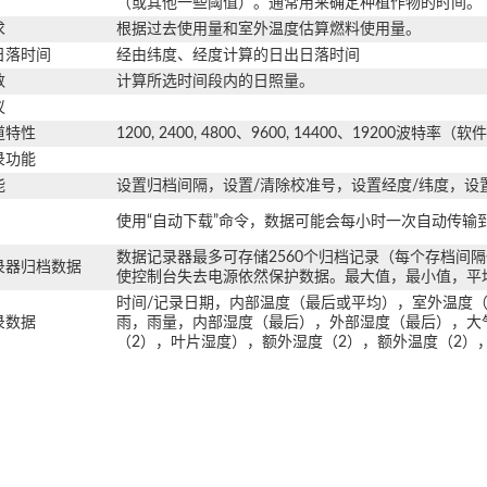
（或其他一些阈值）。通常用来确定种植作物的时间。
求
根据过去使用量和室外温度估算燃料使用量。
日落时间
经由纬度、经度计算的日出日落时间
数
计算所选时间段内的日照量。
议
道特性
1200, 2400, 4800、9600, 14400、19200波
录功能
能
设置归档间隔，设置/清除校准号，设置经度/纬度，设
使用“自动下载”命令，数据可能会每小时一次自动传输到
数据记录器最多可存储2560个归档记录（每个存档间隔
录器归档数据
使控制台失去电源依然保护数据。最大值，最小值，平
时间/记录日期，内部温度（最后或平均），室外温度
录数据
雨，雨量，内部湿度（最后），外部湿度（最后），大气
（2），叶片湿度），额外湿度（2），额外温度（2），