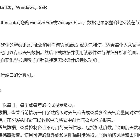
Link®
，
Windows
，
SER
atherLink到您的Vantage Vue或Vantage Pro2。数据记录器
。
欢迎的WeatherLink添加到任何Vantage站或天气特使。适合每个人
也可以存储天气数据。然后下载数据并使用该软件进行详细分析和绘图。我们
，而其他型号则增加了针对特定需求设计的特殊功能。
串行端口的计算机。
表
。以每日，每周或每年的形式显示数据。
数据
。查看当前情况一目了然的即时天气公告或查看多个天气变量同时进
A
。在NOAA国家气候数据中心格式中创建气象观察员报告。
天气数据
。查看控制台上不可用的天气信息，包括加热度数，冷却度天数
传感器报告
。使用可选的紫外线和太阳辐射传感器，了解晒伤风险和太阳