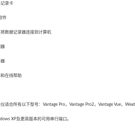
集记录卡
软件
缆将数据记录器连接到计算机
配器
接器
南和在线帮助
合所有以下型号：Vantage Pro，Vantage Pro2，Vantage Vue，Weath
ndows XP及更高版本的可用串行端口。