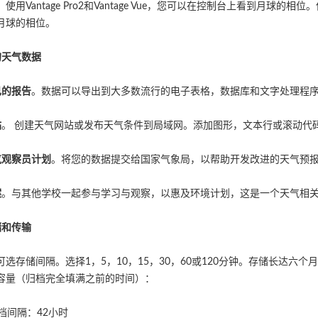
。使用Vantage Pro2和Vantage Vue，您可以在控制台上看到月球的相
月球的相位。
的天气数据
己的报告
。数据可以导出到大多数流行的电子表格，数据库和文字处理程
站
。 创建天气网站或发布天气条件到局域网。添加图形，文本行或滚动代
气观察员计划
。将您的数据提交给国家气象局，以帮助开发改进的天气预
案
。与其他学校一起参与学习与观察，以惠及环境计划，这是一个天气相
储和传输
可选存储间隔。选择1，5，10，15，30，60或120分钟。存储长达六
容量（归档完全填满之前的时间）：
档间隔：42小时