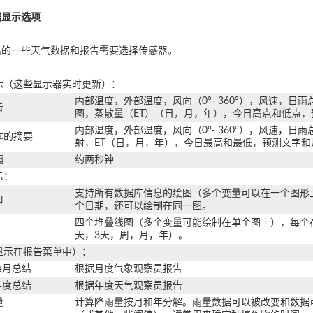
据显示选项
出的一些天气数据和报告需要选择传感器。
示（这些显示器实时更新）：
内部温度，外部温度，风向（0°- 360°），风速，
告
图，蒸散量（ET）（日，月，年），今日高点和低点
内部温度，外部温度，风向（0°- 360°），风速
本的摘要
射，ET（日，月，年），今日最高和最低，预测文字和
隔
约两秒钟
示：
支持所有数据库信息的绘图（多个变量可以在一个图形上
口
个日期，还可以绘制在同一图。
四个堆叠线图（多个变量可能绘制在单个图上），每个存
天，3天，周，月，年）。
显示在报告菜单中）：
每月总结
根据月度气象观察员报告
年度总结
根据年度天气观察员报告
量
计算降雨量按月和年分解。雨量数据可以被改变和数据