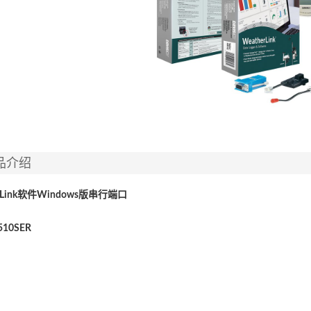
品介绍
Link
软件
Windows
版串行端口
510SER