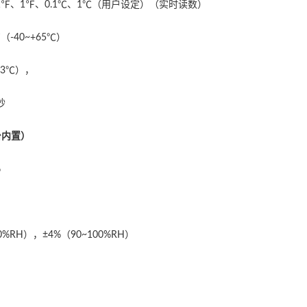
.1℉、1℉、0.1℃、1℃（用户设定）（实时读数）
℉（-40~+65℃）
0.3℃），
秒
台内置）
%
90%RH），±4%（90~100%RH）
）