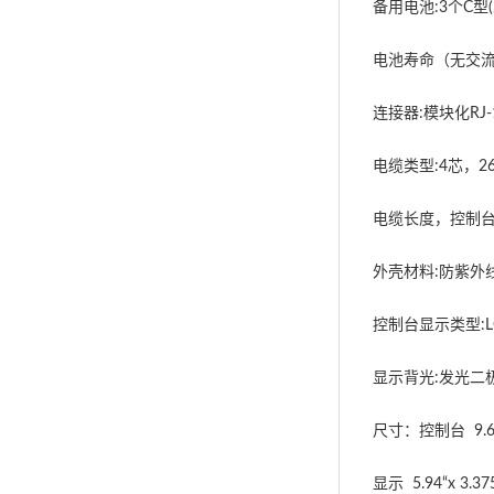
备用电池:3个C型(
电池寿命（无交流
连接器:模块化RJ-
电缆类型:4芯，26
电缆长度，控制台:
外壳材料:防紫外线
控制台显示类型:LCD T
显示背光:发光二
尺寸：控制台 9.63“x
显示 5.94“x 3.3