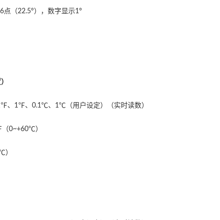
6点（22.5°），数字显示1°
置）
.1℉、1℉、0.1℃、1℃（用户设定）（实时读数）
0℉（0~+60℃）
5℃）